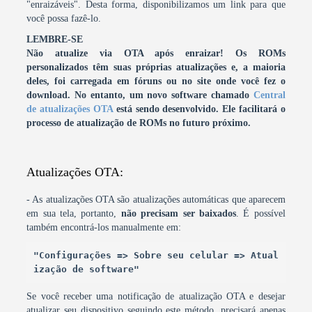
"enraizáveis". Desta forma, disponibilizamos um link para que
você possa fazê-lo.
LEMBRE-SE
Não atualize via OTA após enraizar! Os ROMs
personalizados têm suas próprias atualizações e, a maioria
deles, foi carregada em fóruns ou no site onde você fez o
download.
No entanto, um novo software chamado
Central
de atualizações OTA
está sendo desenvolvido. Ele facilitará o
processo de atualização de ROMs no futuro próximo.
Atualizações OTA:
- As atualizações OTA são atualizações automáticas que aparecem
em sua tela, portanto,
não precisam ser baixados
. É possível
também encontrá-los manualmente em:
"Configurações => Sobre seu celular => Atual
ização de software"
Se você receber uma notificação de atualização OTA e desejar
atualizar seu dispositivo seguindo este método, precisará apenas