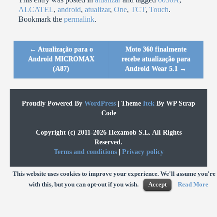
ALCATEL
,
android
,
atualizar
,
One
,
TCT
,
Touch
.
Bookmark the
permalink
.
←
Atualização para o
Moto 360 finalmente
Post navigation
Android MICROMAX
recebe atualização para
(A87)
Android Wear 5.1
→
Proudly Powered By
WordPress
|
Theme
Itek
By WP Strap
Code
Copyright (c) 2011-2026 Hexamob S.L. All Rights
Reserved.
Terms and conditions
|
Privacy policy
This website uses cookies to improve your experience. We'll assume you're
with this, but you can opt-out if you wish.
Accept
Read More