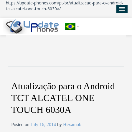
https://update-phones.com/pt-br/atualizacao-para-o-android-
tct-alcatel-one-touch-6030a/
Início
Atualizações
Notícias
Sobre nos
Atualização para o Android
TCT ALCATEL ONE
TOUCH 6030A
Posted on
July 16, 2014
by
Hexamob