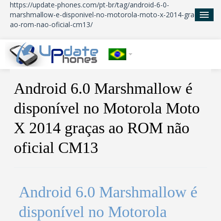
https://update-phones.com/pt-br/tag/android-6-0-
marshmallow-e-disponivel-no-motorola-moto-x-2014-gracas-
ao-rom-nao-oficial-cm13/
Início
Android 6.0 Marshmallow é
Atualizações
disponível no Motorola Moto
Notícias
X 2014 graças ao ROM não
Sobre nos
oficial CM13
Android 6.0 Marshmallow é
disponível no Motorola