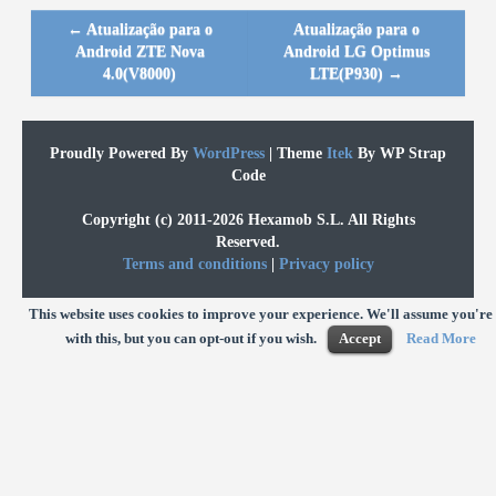
←
Atualização para o
Atualização para o
Post navigation
Android ZTE Nova
Android LG Optimus
4.0(V8000)
LTE(P930)
→
Proudly Powered By
WordPress
|
Theme
Itek
By WP Strap
Code
Copyright (c) 2011-2026 Hexamob S.L. All Rights
Reserved.
Terms and conditions
|
Privacy policy
This website uses cookies to improve your experience. We'll assume you're
with this, but you can opt-out if you wish.
Accept
Read More