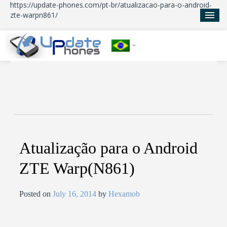
https://update-phones.com/pt-br/atualizacao-para-o-android-
zte-warpn861/
Início
Atualizações
Notícias
Sobre nos
Atualização para o Android
ZTE Warp(N861)
Posted on
July 16, 2014
by
Hexamob