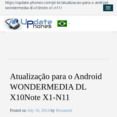
https://update-phones.com/pt-br/atualizacao-para-o-android-
wondermedia-dl-x10note-x1-n11/
Início
Atualizações
Notícias
Sobre nos
Atualização para o Android
WONDERMEDIA DL
X10Note X1-N11
Posted on
July 16, 2014
by
Hexamob