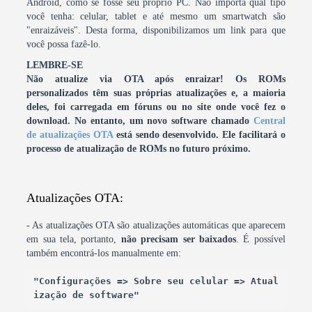
Android, como se fosse seu próprio PC. Não importa qual tipo
você tenha: celular, tablet e até mesmo um smartwatch são
"enraizáveis". Desta forma, disponibilizamos um link para que
você possa fazê-lo.
LEMBRE-SE
Não atualize via OTA após enraizar! Os ROMs
personalizados têm suas próprias atualizações e, a maioria
deles, foi carregada em fóruns ou no site onde você fez o
download.
No entanto, um novo software chamado
Central
de atualizações OTA
está sendo desenvolvido. Ele facilitará o
processo de atualização de ROMs no futuro próximo.
Atualizações OTA:
- As atualizações OTA são atualizações automáticas que aparecem
em sua tela, portanto,
não precisam ser baixados
. É possível
também encontrá-los manualmente em:
"Configurações => Sobre seu celular => Atual
ização de software"