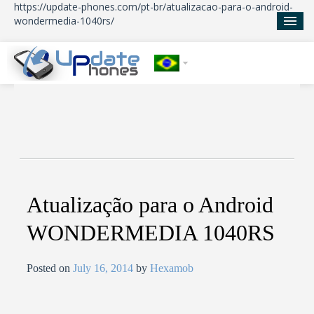
https://update-phones.com/pt-br/atualizacao-para-o-android-
wondermedia-1040rs/
Início
Atualizações
Notícias
Sobre nos
Atualização para o Android
WONDERMEDIA 1040RS
Posted on
July 16, 2014
by
Hexamob