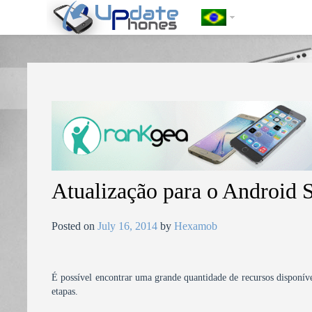
https://update-phones.com/pt-br/atualizacao-para-o-android-sony-x
Atualização para o Androi
Posted on
July 16, 2014
by
Hexamob
É possível encontrar uma grande quantidade de recursos disponíve
etapas.