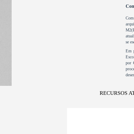
Com
Com 
arqu
M2(
atua
se e
Em p
Esco
por 
proc
dese
RECURSOS A