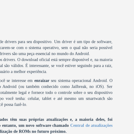
 de drivers para seu dispositivo. Um driver é um tipo de software,
carem-se com o sistema operativo, sem o qual não seria possível
 drivers são uma peça essencial no mundo do Android.
s drivers. O download oficial está sempre disponível e, na maioria
 são válidos. É interessante, se você estiver seguindo para a raiz,
suário a melhor experiência.
você se interesse em
enraizar
seu sistema operacional Android. O
do Android (ou também conhecido como Jailbreak, no iOS). Ser
totalmente legal e fornece todo o controle sobre o seu dispositivo
po você tenha: celular, tablet e até mesmo um smartwatch são
ê possa fazê-lo.
os têm suas próprias atualizações e, a maioria deles, foi
 entanto, um novo software chamado
Central de atualizações
tualização de ROMs no futuro próximo.