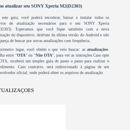
o atualizar seu SONY Xperia M2(D2303)
este guia, você poderá encontrar, baixar e instalar todos os
ivos de atualização necessários para o seu SONY Xperia
D2303). Esperamos que você fique satisfeito com a nova
lização do dispositivo, desfrute da última versão do Android e não
squeça de buscar por novas atualizações com frequência.
rimeiro lugar, você obtém o que veio buscar: as
atualizações
.
lha entre “
OTA
” ou “
Não OTA
“, para ver as instruções.Caso opte
OTA, receberá um simples guia de passo a passo para realizar o
edimento. Caso contrário, será redirecionado à página de seu
nvolvedor oficial, onde poderá obter os arquivos de atualização.
TUALIZAÇOES