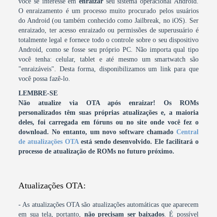
você se interesse em
enraizar
seu sistema operacional Android.
O enraizamento é um processo muito procurado pelos usuários
do Android (ou também conhecido como Jailbreak, no iOS). Ser
enraizado, ter acesso enraizado ou permissões de superusuário é
totalmente legal e fornece todo o controle sobre o seu dispositivo
Android, como se fosse seu próprio PC. Não importa qual tipo
você tenha: celular, tablet e até mesmo um smartwatch são
"enraizáveis". Desta forma, disponibilizamos um link para que
você possa fazê-lo.
LEMBRE-SE
Não atualize via OTA após enraizar! Os ROMs
personalizados têm suas próprias atualizações e, a maioria
deles, foi carregada em fóruns ou no site onde você fez o
download.
No entanto, um novo software chamado
Central
de atualizações OTA
está sendo desenvolvido. Ele facilitará o
processo de atualização de ROMs no futuro próximo.
Atualizações OTA:
- As atualizações OTA são atualizações automáticas que aparecem
em sua tela, portanto,
não precisam ser baixados
. É possível