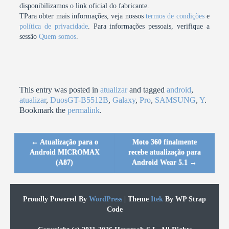
disponibilizamos o link oficial do fabricante.
TPara obter mais informações, veja nossos
termos de condições
e
política de privacidade
. Para informações pessoais, verifique a
sessão
Quem somos
.
This entry was posted in
atualizar
and tagged
android
,
atualizar
,
DuosGT-B5512B
,
Galaxy
,
Pro
,
SAMSUNG
,
Y
.
Bookmark the
permalink
.
←
Atualização para o
Moto 360 finalmente
Post navigation
Android MICROMAX
recebe atualização para
(A87)
Android Wear 5.1
→
Proudly Powered By
WordPress
|
Theme
Itek
By WP Strap
Code