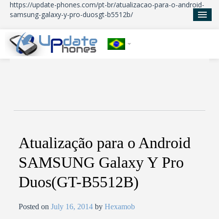
https://update-phones.com/pt-br/atualizacao-para-o-android-
samsung-galaxy-y-pro-duosgt-b5512b/
Início
Atualizações
Notícias
Sobre nos
Atualização para o Android
SAMSUNG Galaxy Y Pro
Duos(GT-B5512B)
Posted on
July 16, 2014
by
Hexamob