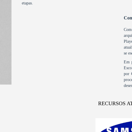
etapas.
Com
Com 
arqu
Play
atua
se e
Em p
Esco
por 
proc
dese
RECURSOS A