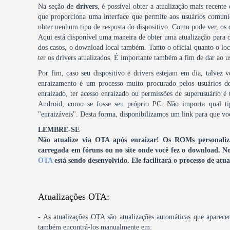
Na seção de
drivers
, é possível obter a atualização mais recente
que proporciona uma interface que permite aos usuários comuni
obter nenhum tipo de resposta do dispositivo. Como pode ver, os
Aqui está disponível uma maneira de obter uma atualização para o
dos casos, o download local também. Tanto o oficial quanto o local
ter os drivers atualizados. É importante também a fim de dar ao u
Por fim, caso seu dispositivo e drivers estejam em dia, talvez 
enraizamento é um processo muito procurado pelos usuários 
enraizado, ter acesso enraizado ou permissões de superusuário é 
Android, como se fosse seu próprio PC. Não importa qual ti
"enraizáveis". Desta forma, disponibilizamos um link para que voc
LEMBRE-SE
Não atualize via OTA após enraizar! Os ROMs personalizad
carregada em fóruns ou no site onde você fez o download.
No
OTA
está sendo desenvolvido. Ele facilitará o processo de a
Atualizações OTA:
- As atualizações OTA são atualizações automáticas que aparece
também encontrá-los manualmente em: