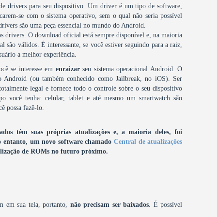
 de drivers para seu dispositivo. Um driver é um tipo de software,
carem-se com o sistema operativo, sem o qual não seria possível
 drivers são uma peça essencial no mundo do Android.
s drivers. O download oficial está sempre disponível e, na maioria
 são válidos. É interessante, se você estiver seguindo para a raiz,
suário a melhor experiência.
você se interesse em
enraizar
seu sistema operacional Android. O
do Android (ou também conhecido como Jailbreak, no iOS). Ser
totalmente legal e fornece todo o controle sobre o seu dispositivo
po você tenha: celular, tablet e até mesmo um smartwatch são
ê possa fazê-lo.
os têm suas próprias atualizações e, a maioria deles, foi
 entanto, um novo software chamado
Central de atualizações
tualização de ROMs no futuro próximo.
m em sua tela, portanto,
não precisam ser baixados
. É possível