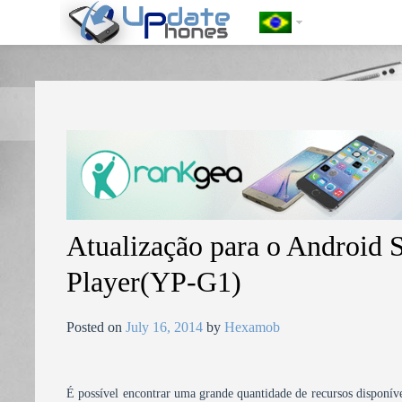
https://update-phones.com/pt-br/atualizacao-para-o-android-samsun
Atualização para o Andro
Player(YP-G1)
Posted on
July 16, 2014
by
Hexamob
É possível encontrar uma grande quantidade de recursos disponíve