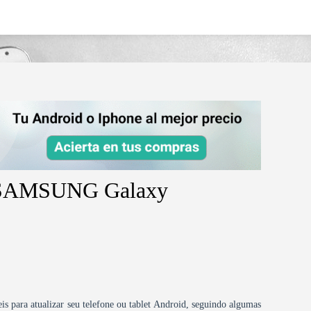
g-galaxy-playeryp-g1/
id SAMSUNG Galaxy
is para atualizar seu telefone ou tablet Android, seguindo algumas