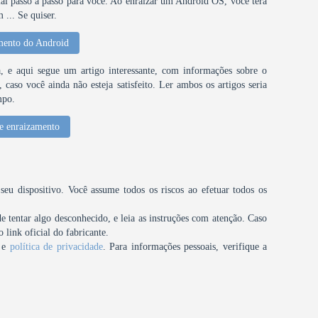
al passo a passo para você. Ao enraizar um Android OS, você terá
... Se quiser.
mento do Android
 e aqui segue um artigo interessante, com informações sobre o
caso você ainda não esteja satisfeito. Ler ambos os artigos seria
mpo.
e enraizamento
u dispositivo. Você assume todos os riscos ao efetuar todos os
tentar algo desconhecido, e leia as instruções com atenção. Caso
 link oficial do fabricante.
e
política de privacidade
. Para informações pessoais, verifique a