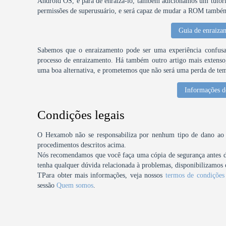
Android OS, e para de enraizá-lo, também adicionamos um tutori
permissões de superusuário, e será capaz de mudar a ROM também 
Guia de enraiza
Sabemos que o enraizamento pode ser uma experiência confusa,
processo de enraizamento. Há também outro artigo mais extenso, 
uma boa alternativa, e prometemos que não será uma perda de te
Informações d
Condições legais
O Hexamob não se responsabiliza por nenhum tipo de dano ao se
procedimentos descritos acima.
Nós recomendamos que você faça uma cópia de segurança antes de 
tenha qualquer dúvida relacionada à problemas, disponibilizamos o
TPara obter mais informações, veja nossos
termos de condições
sessão
Quem somos
.