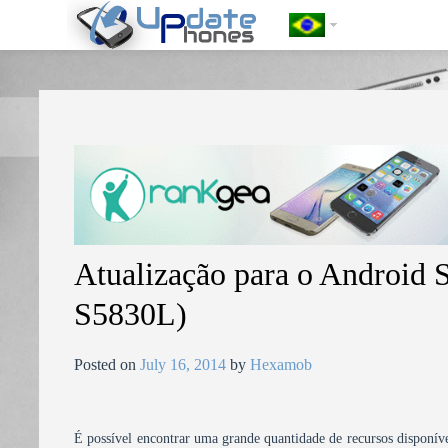
https://update-phones.com/pt-br/atualizacao-para-o-android-samsun
Atualização para o Andro
S5830L)
Posted on
July 16, 2014
by
Hexamob
É possível encontrar uma grande quantidade de recursos disponíve