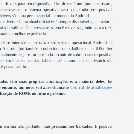
 de drivers para seu dispositivo. Um driver é um tipo de software,
carem-se com o sistema operativo, sem o qual não seria possível
 drivers são uma peça essencial no mundo do Android.
s drivers. O download oficial está sempre disponível e, na maioria
 são válidos. É interessante, se você estiver seguindo para a raiz,
suário a melhor experiência.
você se interesse em
enraizar
seu sistema operacional Android. O
do Android (ou também conhecido como Jailbreak, no iOS). Ser
totalmente legal e fornece todo o controle sobre o seu dispositivo
po você tenha: celular, tablet e até mesmo um smartwatch são
ê possa fazê-lo.
os têm suas próprias atualizações e, a maioria deles, foi
 entanto, um novo software chamado
Central de atualizações
tualização de ROMs no futuro próximo.
m em sua tela, portanto,
não precisam ser baixados
. É possível