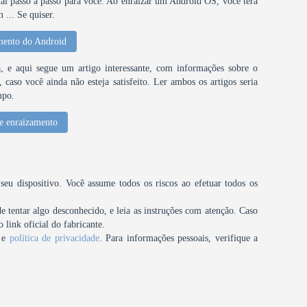
al passo a passo para você. Ao enraizar um Android OS, você terá
... Se quiser.
mento do Android
 e aqui segue um artigo interessante, com informações sobre o
caso você ainda não esteja satisfeito. Ler ambos os artigos seria
mpo.
e enraizamento
u dispositivo. Você assume todos os riscos ao efetuar todos os
tentar algo desconhecido, e leia as instruções com atenção. Caso
 link oficial do fabricante.
e
política de privacidade
. Para informações pessoais, verifique a