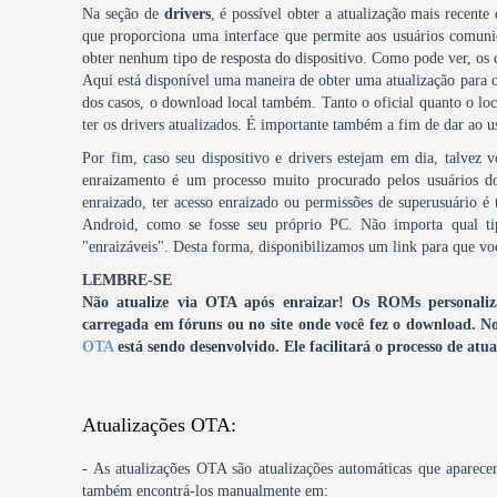
Na seção de
drivers
, é possível obter a atualização mais recente
que proporciona uma interface que permite aos usuários comuni
obter nenhum tipo de resposta do dispositivo. Como pode ver, os
Aqui está disponível uma maneira de obter uma atualização para o
dos casos, o download local também. Tanto o oficial quanto o local
ter os drivers atualizados. É importante também a fim de dar ao u
Por fim, caso seu dispositivo e drivers estejam em dia, talvez 
enraizamento é um processo muito procurado pelos usuários 
enraizado, ter acesso enraizado ou permissões de superusuário é 
Android, como se fosse seu próprio PC. Não importa qual ti
"enraizáveis". Desta forma, disponibilizamos um link para que voc
LEMBRE-SE
Não atualize via OTA após enraizar! Os ROMs personalizad
carregada em fóruns ou no site onde você fez o download.
No
OTA
está sendo desenvolvido. Ele facilitará o processo de a
Atualizações OTA:
- As atualizações OTA são atualizações automáticas que aparece
também encontrá-los manualmente em: