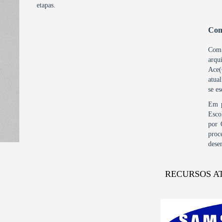
etapas.
Com
Com 
arqu
Ace(
atua
se e
Em p
Esco
por 
proc
dese
RECURSOS A