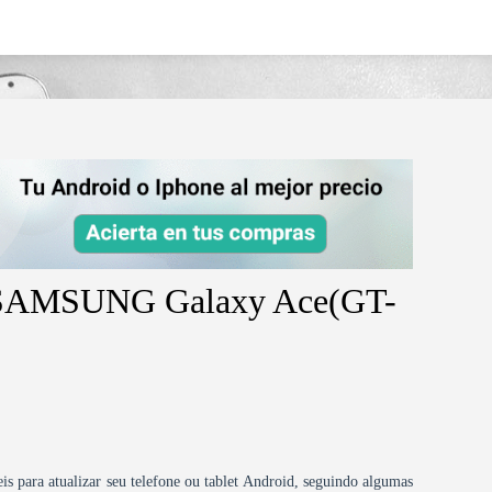
g-galaxy-acegt-s5830l/
id SAMSUNG Galaxy Ace(GT-
is para atualizar seu telefone ou tablet Android, seguindo algumas