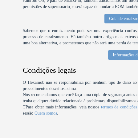
Android OS, e para de enraizá-lo, também adicionamos um tutori
permissões de superusuário, e será capaz de mudar a ROM também 
Guia de enraiza
Sabemos que o enraizamento pode ser uma experiência confusa,
processo de enraizamento. Há também outro artigo mais extenso, 
uma boa alternativa, e prometemos que não será uma perda de te
Informações d
Condições legais
O Hexamob não se responsabiliza por nenhum tipo de dano ao se
procedimentos descritos acima.
Nós recomendamos que você faça uma cópia de segurança antes de 
tenha qualquer dúvida relacionada à problemas, disponibilizamos o
TPara obter mais informações, veja nossos
termos de condições
sessão
Quem somos
.