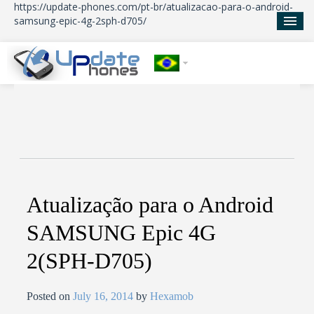
https://update-phones.com/pt-br/atualizacao-para-o-android-
samsung-epic-4g-2sph-d705/
Início
Atualizações
Notícias
Sobre nos
Atualização para o Android
SAMSUNG Epic 4G
2(SPH-D705)
Posted on
July 16, 2014
by
Hexamob