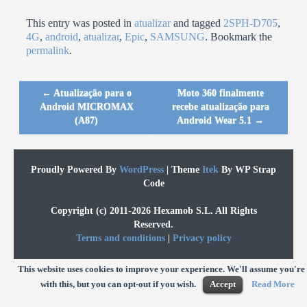
This entry was posted in
atualizar
and tagged
2SPH-D705
,
4G
,
android
,
atualizar
,
Epic
,
SAMSUNG
. Bookmark the
permalink
.
←
Atualização para o
Moto 360 finalmente
Post navigation
Android MICROMAX
recebe atualização para
(A87)
Android Wear 5.1
→
Proudly Powered By
WordPress
|
Theme
Itek
By WP Strap
Code
Copyright (c) 2011-2026 Hexamob S.L. All Rights
Reserved.
Terms and conditions
|
Privacy policy
This website uses cookies to improve your experience. We'll assume you're
with this, but you can opt-out if you wish.
Accept
Read More