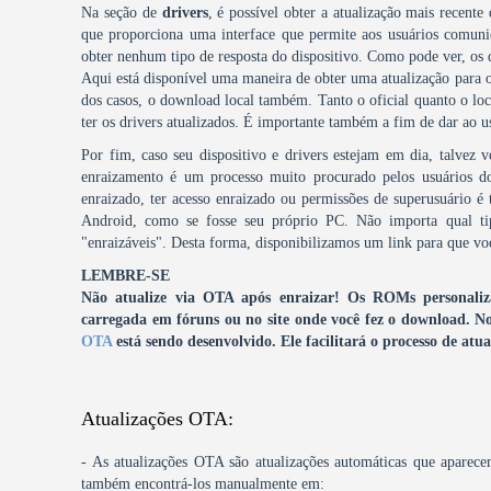
Na seção de
drivers
, é possível obter a atualização mais recente
que proporciona uma interface que permite aos usuários comuni
obter nenhum tipo de resposta do dispositivo. Como pode ver, os
Aqui está disponível uma maneira de obter uma atualização para o
dos casos, o download local também. Tanto o oficial quanto o local
ter os drivers atualizados. É importante também a fim de dar ao u
Por fim, caso seu dispositivo e drivers estejam em dia, talvez 
enraizamento é um processo muito procurado pelos usuários 
enraizado, ter acesso enraizado ou permissões de superusuário é 
Android, como se fosse seu próprio PC. Não importa qual ti
"enraizáveis". Desta forma, disponibilizamos um link para que voc
LEMBRE-SE
Não atualize via OTA após enraizar! Os ROMs personalizad
carregada em fóruns ou no site onde você fez o download.
No
OTA
está sendo desenvolvido. Ele facilitará o processo de a
Atualizações OTA:
- As atualizações OTA são atualizações automáticas que aparece
também encontrá-los manualmente em: