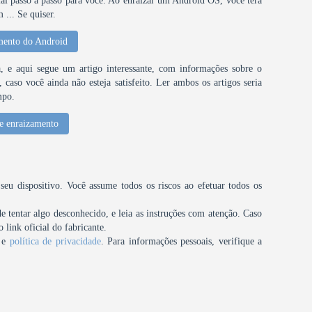
al passo a passo para você. Ao enraizar um Android OS, você terá
... Se quiser.
mento do Android
 e aqui segue um artigo interessante, com informações sobre o
caso você ainda não esteja satisfeito. Ler ambos os artigos seria
mpo.
e enraizamento
u dispositivo. Você assume todos os riscos ao efetuar todos os
tentar algo desconhecido, e leia as instruções com atenção. Caso
 link oficial do fabricante.
e
política de privacidade
. Para informações pessoais, verifique a