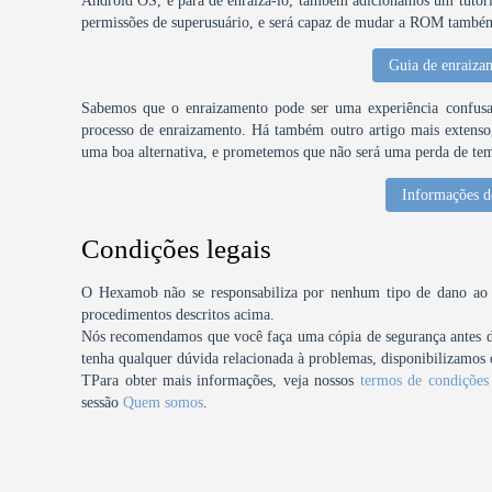
Android OS, e para de enraizá-lo, também adicionamos um tutori
permissões de superusuário, e será capaz de mudar a ROM também 
Guia de enraiza
Sabemos que o enraizamento pode ser uma experiência confusa,
processo de enraizamento. Há também outro artigo mais extenso, 
uma boa alternativa, e prometemos que não será uma perda de te
Informações d
Condições legais
O Hexamob não se responsabiliza por nenhum tipo de dano ao se
procedimentos descritos acima.
Nós recomendamos que você faça uma cópia de segurança antes de 
tenha qualquer dúvida relacionada à problemas, disponibilizamos o
TPara obter mais informações, veja nossos
termos de condições
sessão
Quem somos
.