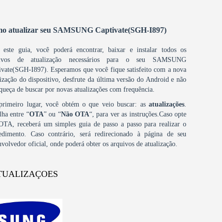
o atualizar seu SAMSUNG Captivate(SGH-I897)
este guia, você poderá encontrar, baixar e instalar todos os
uivos de atualização necessários para o seu SAMSUNG
ivate(SGH-I897). Esperamos que você fique satisfeito com a nova
lização do dispositivo, desfrute da última versão do Android e não
squeça de buscar por novas atualizações com frequência.
rimeiro lugar, você obtém o que veio buscar: as
atualizações
.
lha entre “
OTA
” ou “
Não OTA
“, para ver as instruções.Caso opte
OTA, receberá um simples guia de passo a passo para realizar o
edimento. Caso contrário, será redirecionado à página de seu
nvolvedor oficial, onde poderá obter os arquivos de atualização.
TUALIZAÇOES