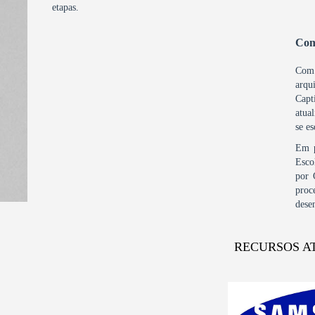
etapas.
Com
Com 
arq
Capt
atua
se e
Em p
Esco
por 
proc
dese
RECURSOS A