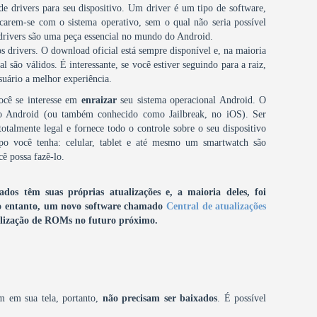
 de drivers para seu dispositivo. Um driver é um tipo de software,
carem-se com o sistema operativo, sem o qual não seria possível
 drivers são uma peça essencial no mundo do Android.
s drivers. O download oficial está sempre disponível e, na maioria
 são válidos. É interessante, se você estiver seguindo para a raiz,
suário a melhor experiência.
você se interesse em
enraizar
seu sistema operacional Android. O
do Android (ou também conhecido como Jailbreak, no iOS). Ser
totalmente legal e fornece todo o controle sobre o seu dispositivo
po você tenha: celular, tablet e até mesmo um smartwatch são
ê possa fazê-lo.
os têm suas próprias atualizações e, a maioria deles, foi
 entanto, um novo software chamado
Central de atualizações
tualização de ROMs no futuro próximo.
m em sua tela, portanto,
não precisam ser baixados
. É possível