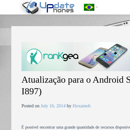
https://update-phones.com/pt-br/atualizacao-para-o-android-samsun
Atualização para o Androi
I897)
Posted on
July 16, 2014
by
Hexamob
É possível encontrar uma grande quantidade de recursos disponíve