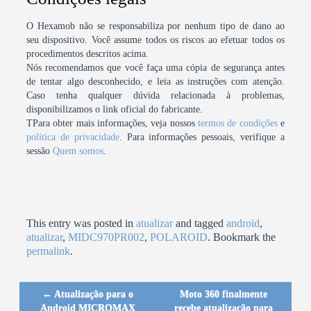
O Hexamob não se responsabiliza por nenhum tipo de dano ao
seu dispositivo. Você assume todos os riscos ao efetuar todos os
procedimentos descritos acima.
Nós recomendamos que você faça uma cópia de segurança antes
de tentar algo desconhecido, e leia as instruções com atenção.
Caso tenha qualquer dúvida relacionada à problemas,
disponibilizamos o link oficial do fabricante.
TPara obter mais informações, veja nossos
termos de condições
e
política de privacidade
. Para informações pessoais, verifique a
sessão
Quem somos
.
This entry was posted in
atualizar
and tagged
android
,
atualizar
,
MIDC970PR002
,
POLAROID
. Bookmark the
permalink
.
←
Atualização para o
Moto 360 finalmente
Post navigation
Android MICROMAX
recebe atualização para