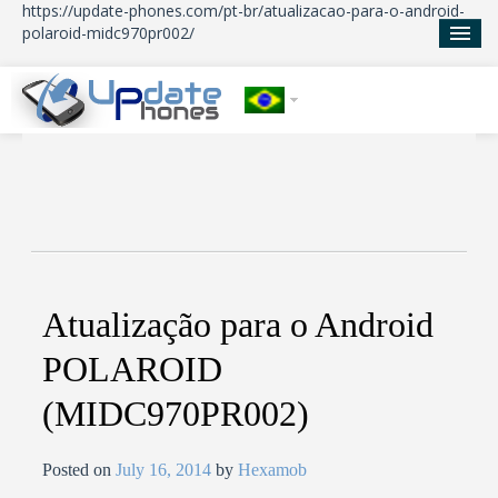
https://update-phones.com/pt-br/atualizacao-para-o-android-
polaroid-midc970pr002/
Início
Atualizações
Notícias
Sobre nos
Atualização para o Android
POLAROID
(MIDC970PR002)
Posted on
July 16, 2014
by
Hexamob