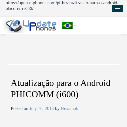
https://update-phones.com/pt-br/atualizacao-para-o-android-
phicomm-i600/
Início
Atualizações
Notícias
Sobre nos
Atualização para o Android
PHICOMM (i600)
Posted on
July 16, 2014
by
Hexamob