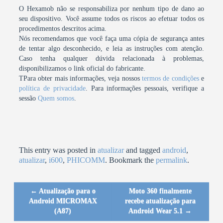
O Hexamob não se responsabiliza por nenhum tipo de dano ao
seu dispositivo. Você assume todos os riscos ao efetuar todos os
procedimentos descritos acima.
Nós recomendamos que você faça uma cópia de segurança antes
de tentar algo desconhecido, e leia as instruções com atenção.
Caso tenha qualquer dúvida relacionada à problemas,
disponibilizamos o link oficial do fabricante.
TPara obter mais informações, veja nossos
termos de condições
e
política de privacidade
. Para informações pessoais, verifique a
sessão
Quem somos
.
This entry was posted in
atualizar
and tagged
android
,
atualizar
,
i600
,
PHICOMM
. Bookmark the
permalink
.
←
Atualização para o
Moto 360 finalmente
Post navigation
Android MICROMAX
recebe atualização para
(A87)
Android Wear 5.1
→