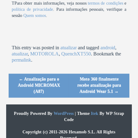
TPara obter mais informações, veja nossos
termos de condições
e
política de privacidade
. Para informações pessoais, verifique a
sessão
Quem somos
.
This entry was posted in
atualizar
and tagged
android
,
atualizar
,
MOTOROLA
,
QuenchXT550
. Bookmark the
permalink
.
←
Atualização para o
Moto 360 finalmente
Post navigation
Android MICROMAX
recebe atualização para
(A87)
Android Wear 5.1
→
Proudly Powered By
WordPress
|
Theme
Itek
By WP Strap
Code
Copyright (c) 2011-2026 Hexamob S.L. All Rights