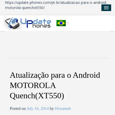
https://update-phones.com/pt-br/atualizacao-para-o-android-
motorola-quenchxt550/
Início
Atualizações
Notícias
Sobre nos
Atualização para o Android
MOTOROLA
Quench(XT550)
Posted on
July 16, 2014
by
Hexamob