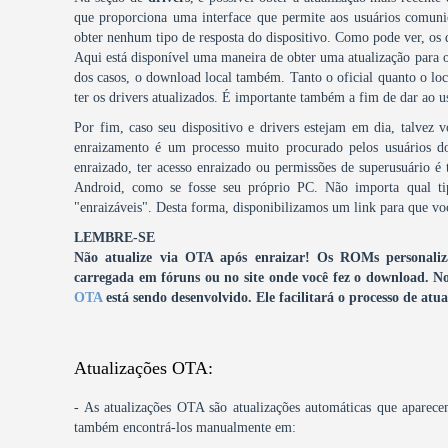
que proporciona uma interface que permite aos usuários comuni
obter nenhum tipo de resposta do dispositivo. Como pode ver, os
Aqui está disponível uma maneira de obter uma atualização para o
dos casos, o download local também. Tanto o oficial quanto o local
ter os drivers atualizados. É importante também a fim de dar ao u
Por fim, caso seu dispositivo e drivers estejam em dia, talvez 
enraizamento é um processo muito procurado pelos usuários 
enraizado, ter acesso enraizado ou permissões de superusuário é 
Android, como se fosse seu próprio PC. Não importa qual ti
"enraizáveis". Desta forma, disponibilizamos um link para que voc
LEMBRE-SE
Não atualize via OTA após enraizar! Os ROMs personalizad
carregada em fóruns ou no site onde você fez o download.
No
OTA
está sendo desenvolvido. Ele facilitará o processo de a
Atualizações OTA:
- As atualizações OTA são atualizações automáticas que aparece
também encontrá-los manualmente em: