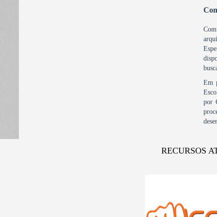
Com
Com 
arqu
Espe
disp
busc
Em p
Esco
por 
proc
dese
RECURSOS A