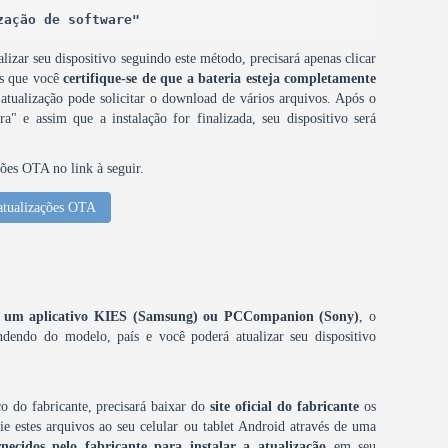
zação de software"
lizar seu dispositivo seguindo este método, precisará apenas clicar
os que você
certifique-se de que a bateria esteja completamente
 atualização pode solicitar o download de vários arquivos. Após o
a" e assim que a instalação for finalizada, seu dispositivo será
ções OTA no link à seguir.
atualizações OTA
omo um aplicativo KIES (Samsung) ou PCCompanion (Sony)
, o
dendo do modelo, país e você poderá atualizar seu dispositivo
o do fabricante, precisará baixar do
site oficial do fabricante
os
e estes arquivos ao seu celular ou tablet Android através de uma
rnecidos pelo fabricante para instalar a atualização
em seu