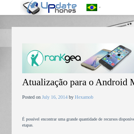
https://update-phones.com/pt-br/atualizacao-para-o-android-micro
Atualização para o Andro
Posted on
July 16, 2014
by
Hexamob
É possível encontrar uma grande quantidade de recursos disponíve
etapas.