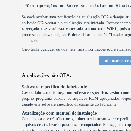
"Configurações => Sobre seu celular => Atuali
Se você receber uma notificação de atualização OTA e desejar atua
no botão OK/Aceitar e a atualização será iniciada. Recomendam
carregada e se você está conectado a uma rede WiFi
, pois a
processo de download, você deve clicar no botão "Instalar agor
atualizado.
Caso tenha qualquer dúvida, leia mais informações sobre atualiza
Informações de 
Atualizações não OTA:
Software específico do fabricante
Caso o fabricante forneça um
software específico, assim c
próprio programa baixará os arquivos ROM apropriados, depen
usando este software específico diretamente do fabricante.
Atualização com manual de instalação
Contudo, caso você não consiga obter nenhum software específic
arquivos de atualização para o seu computador. Em seguida, copi
conexão a cabo e, por fim, precisará
seguir estes passos fo