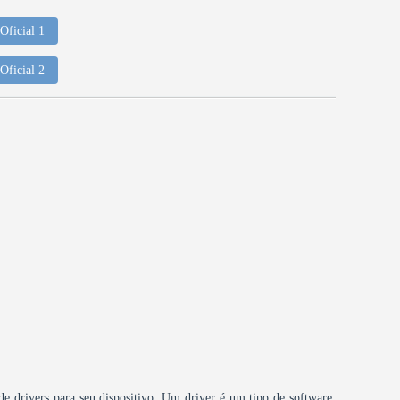
Oficial 1
Oficial 2
 de drivers para seu dispositivo. Um driver é um tipo de software,