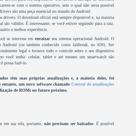
carem-se com o sistema operativo, sem o qual não seria possível
 drivers são uma peça essencial no mundo do Android.
s drivers. O download oficial está sempre disponível e, na maioria
 são válidos. É interessante, se você estiver seguindo para a raiz,
suário a melhor experiência.
você se interesse em
enraizar
seu sistema operacional Android. O
do Android (ou também conhecido como Jailbreak, no iOS). Ser
totalmente legal e fornece todo o controle sobre o seu dispositivo
po você tenha: celular, tablet e até mesmo um smartwatch são
ê possa fazê-lo.
os têm suas próprias atualizações e, a maioria deles, foi
 entanto, um novo software chamado
Central de atualizações
tualização de ROMs no futuro próximo.
m em sua tela, portanto,
não precisam ser baixados
. É possível