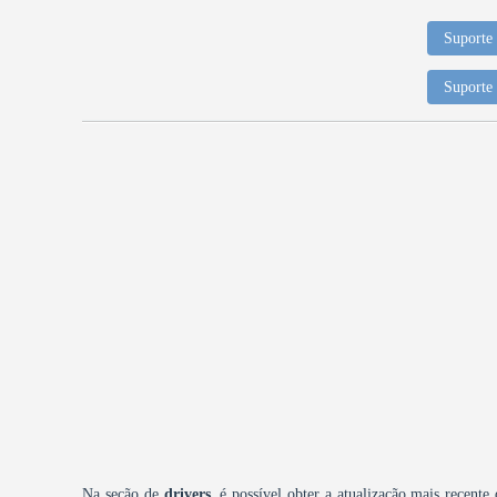
Suporte 
Suporte 
Na seção de
drivers
, é possível obter a atualização mais recente