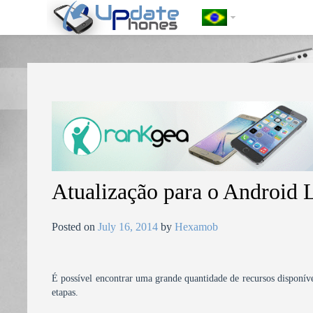
https://update-phones.com/pt-br/atualizacao-para-o-android-lg-myt
Atualização para o Androi
Posted on
July 16, 2014
by
Hexamob
É possível encontrar uma grande quantidade de recursos disponíve
etapas.