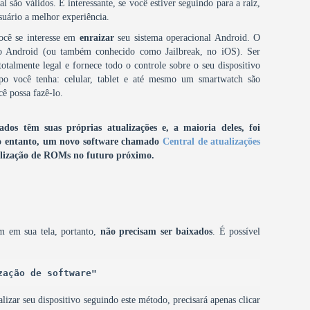
 são válidos. É interessante, se você estiver seguindo para a raiz,
suário a melhor experiência.
você se interesse em
enraizar
seu sistema operacional Android. O
do Android (ou também conhecido como Jailbreak, no iOS). Ser
totalmente legal e fornece todo o controle sobre o seu dispositivo
po você tenha: celular, tablet e até mesmo um smartwatch são
ê possa fazê-lo.
os têm suas próprias atualizações e, a maioria deles, foi
 entanto, um novo software chamado
Central de atualizações
tualização de ROMs no futuro próximo.
m em sua tela, portanto,
não precisam ser baixados
. É possível
zação de software"
lizar seu dispositivo seguindo este método, precisará apenas clicar