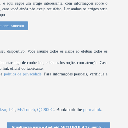
 e aqui segue um artigo interessante, com informações sobre o
caso você ainda não esteja satisfeito. Ler ambos os artigos seria
mpo.
e enraizamento
u dispositivo. Você assume todos os riscos ao efetuar todos os
tentar algo desconhecido, e leia as instruções com atenção. Caso
 link oficial do fabricante.
e
política de privacidade
. Para informações pessoais, verifique a
izar
,
LG
,
MyTouch
,
QC800G
. Bookmark the
permalink
.
Atualização para o Android MOTOROLA Triumph
→