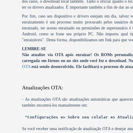
dos casos, o download local também. Tanto o oficial quanto o local
ter os drivers atualizados. É importante também a fim de dar ao u
Por fim, caso seu dispositivo e drivers estejam em dia, talvez 
enraizamento é um processo muito procurado pelos usuários 
enraizado, ter acesso enraizado ou permissões de superusuário é 
Android, como se fosse seu próprio PC. Não importa qual ti
"enraizáveis". Desta forma, disponibilizamos um link para que voc
LEMBRE-SE
Não atualize via OTA após enraizar! Os ROMs personalizad
carregada em fóruns ou no site onde você fez o download.
No
OTA
está sendo desenvolvido. Ele facilitará o processo de a
Atualizações OTA:
- As atualizações OTA são atualizações automáticas que aparece
também encontrá-los manualmente em:
"Configurações => Sobre seu celular => Atuali
Se você receber uma notificação de atualização OTA e desejar atua