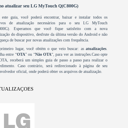
o atualizar seu LG MyTouch Q(C800G)
este guia, você poderá encontrar, baixar e instalar todos os
uivos de atualização necessários para o seu LG MyTouch
800G). Esperamos que você fique satisfeito com a nova
lização do dispositivo, desfrute da última versão do Android e não
squeça de buscar por novas atualizações com frequência.
rimeiro lugar, você obtém o que veio buscar: as
atualizações
.
lha entre “
OTA
” ou “
Não OTA
“, para ver as instruções.Caso opte
OTA, receberá um simples guia de passo a passo para realizar o
edimento. Caso contrário, será redirecionado à página de seu
nvolvedor oficial, onde poderá obter os arquivos de atualização.
TUALIZAÇOES