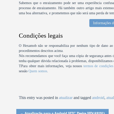
Sabemos que o enraizamento pode ser uma experiência confusa,
processo de enraizamento. Há também outro artigo mais extenso, 
uma boa alternativa, e prometemos que não será uma perda de te
Informações d
Condições legais
O Hexamob não se responsabiliza por nenhum tipo de dano ao se
procedimentos descritos acima.
Nós recomendamos que você faça uma cópia de segurança antes de 
tenha qualquer dúvida relacionada à problemas, disponibilizamos o
TPara obter mais informações, veja nossos
termos de condições
sessão
Quem somos
.
This entry was posted in
atualizar
and tagged
android
,
atual
←
Atualização para o Android HTC Desire HD(A9191)