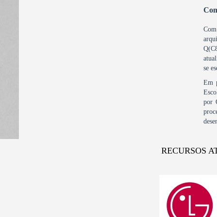
Com
Com 
arq
Q(C
atua
se e
Em p
Esco
por 
proc
dese
RECURSOS A