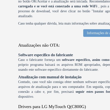
no botão OK/Aceitar e a atualização será iniciada. Recomendam
carregada e se você está conectado a uma rede WiFi
, pois a
processo de download, você deve clicar no botão "Instalar agor
atualizado.
Caso tenha qualquer dúvida, leia mais informações sobre atualiza
Informações de 
Atualizações não OTA:
Software específico do fabricante
Caso o fabricante forneça um
software específico, assim c
próprio programa baixará os arquivos ROM apropriados, depen
usando este software específico diretamente do fabricante.
Atualização com manual de instalação
Contudo, caso você não consiga obter nenhum software específic
arquivos de atualização para o seu computador. Em seguida, copi
conexão a cabo e, por fim, precisará
seguir estes passos fo
dispositivo.
Drivers para LG MyTouch Q(C800G)