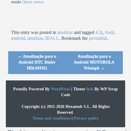
sessão
Quem somos
.
This entry was posted in
atualizar
and tagged
4.3j
,
Andi
,
android
,
atualizar
,
IBALL
. Bookmark the
permalink
.
←
Atualização para o
Atualização para o
Post navigation
Android HTC Desire
Android MOTOROLA
HD(A9191)
Triumph
→
Proudly Powered By
WordPress
|
Theme
Itek
By WP Strap
Code
Copyright (c) 2011-2026 Hexamob S.L. All Rights
Reserved.
Terms and conditions
|
Privacy policy