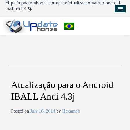
https://update-phones.com/pt-br/atualizacao-para-o-android-
iball-andi-4-3j/
Início
Atualizações
Notícias
Sobre nos
Atualização para o Android
IBALL Andi 4.3j
Posted on
July 16, 2014
by
Hexamob