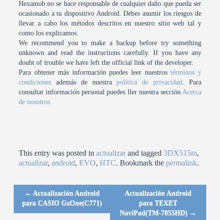
Hexamob no se hace responsable de cualquier daño que pueda ser
ocasionado a tu dispositivo Android. Debes asumir los riesgos de
llevar a cabo los métodos descritos en nuestro sitio web tal y
como los explicamos.
We recommend you to make a backup before try something
unknown and read the instructions carefully. If you have any
doubt of trouble we have left the official link of the developer.
Para obtener más información puedes leer nuestros
términos y
condiciones
además de nuestra
política de privacidad
. Para
consultar información personal puedes ller nuestra sección
Acerca
de nosotros
This entry was posted in
actualizar
and tagged
3DX515m
,
actualizar
,
android
,
EVO
,
HTC
. Bookmark the
permalink
.
←
Actualización Android
Actualización Android
Post navigation
para CASIO GzOne(C771)
para TEXET
NaviPad(TM-7055HD)
→