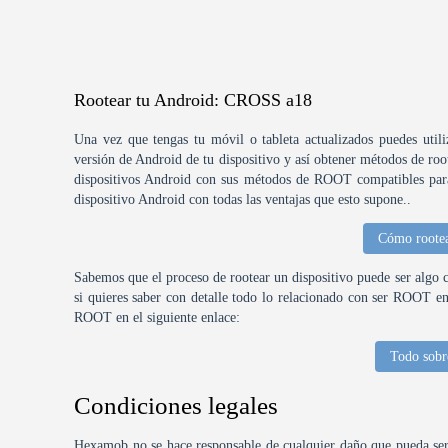
Rootear tu Android: CROSS a18
Una vez que tengas tu móvil o tableta actualizados puedes util
versión de Android de tu dispositivo y así obtener métodos de ro
dispositivos Android con sus métodos de ROOT compatibles para 
dispositivo Android con todas las ventajas que esto supone..
Cómo rootea
Sabemos que el proceso de rootear un dispositivo puede ser algo 
si quieres saber con detalle todo lo relacionado con ser ROOT e
ROOT en el siguiente enlace:
Todo sob
Condiciones legales
Hexamob no se hace responsable de cualquier daño que pueda ser 