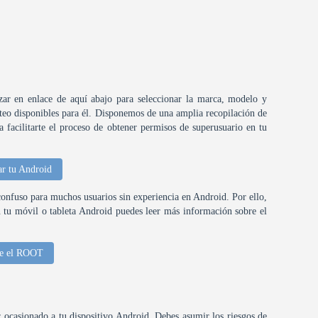
izar en enlace de aquí abajo para seleccionar la marca, modelo y
oteo disponibles para él. Disponemos de una amplia recopilación de
facilitarte el proceso de obtener permisos de superusuario en tu
r tu Android
confuso para muchos usuarios sin experiencia en Android. Por ello,
n tu móvil o tableta Android puedes leer más información sobre el
re el ROOT
ocasionado a tu dispositivo Android. Debes asumir los riesgos de