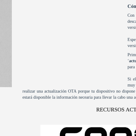
Cóm
Con 
desc
vers
Espe
vers
Prim
‘
act
para 
Si e
muy 
realizar una actualización OTA porque tu dispositivo no dispone d
estará disponible la información necearia para llevar la cabo una
RECURSOS AC