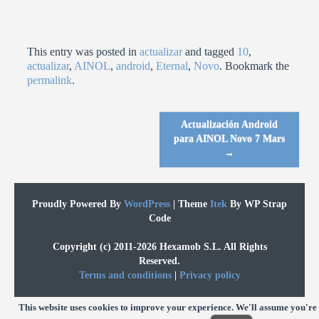
This entry was posted in
actualizar
and tagged
10
,
actualizar
,
AINOL
,
android
,
Eternal
,
Novo
. Bookmark the
permalink
.
Actualización Android
Post navigation
para AINOL Novo 7 Mars
→
Proudly Powered By
WordPress
|
Theme
Itek
By WP Strap
Code
Copyright (c) 2011-2026 Hexamob S.L. All Rights
Reserved.
Terms and conditions
|
Privacy policy
This website uses cookies to improve your experience. We'll assume you're